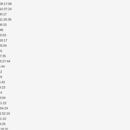
08:17:08
10:37:24
00:17
11:26:36
00:15
:46
10:03
:18:17
45:04
01
17:35
13:27:44
5:44
22
49
6:42
9:23
44
8:04
51:22
:54:24
1:52:16
51:10
9:25
:18:32