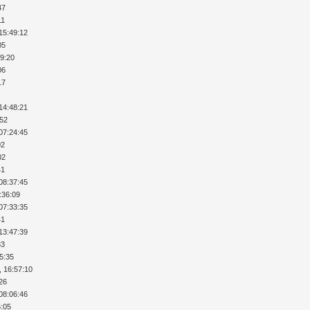
47
11
15:49:12
05
29:20
06
17
14:48:21
:52
07:24:45
02
02
41
08:37:45
:36:09
07:33:35
41
13:47:39
33
35:35
, 16:57:10
:26
08:06:46
5:05