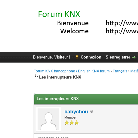
Bienvenue, Visiteur !
Connexion
S’enregistrer
Forum KNX francophone / English KNX forum
›
Français
›
Maté
Les interrupteurs KNX
Moyenne : 4.2 (5 vote(s))
1
2
3
4
5
Les interrupteurs KNX
babychou
Member