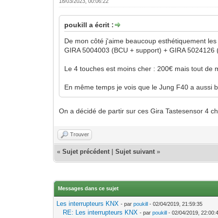
18/03/2023, 00:06:22
poukill a écrit :
De mon côté j'aime beaucoup esthétiquement les G
GIRA 5004003 (BCU + support) + GIRA 5024126 (4 
Le 4 touches est moins cher : 200€ mais tout de
En même temps je vois que le Jung F40 a aussi 
On a décidé de partir sur ces Gira Tastesensor 4 ch
Trouver
«
Sujet précédent
|
Sujet suivant
»
Messages dans ce sujet
Les interrupteurs KNX
- par
poukill
- 02/04/2019, 21:59:35
RE: Les interrupteurs KNX
- par
poukill
- 02/04/2019, 22:00: