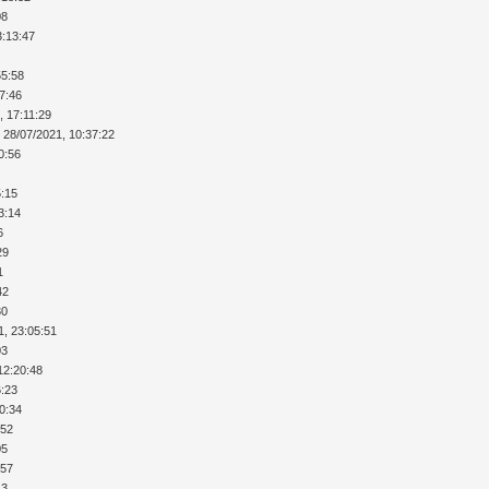
08
3:13:47
55:58
17:46
, 17:11:29
 28/07/2021, 10:37:22
0:56
5:15
3:14
6
29
1
42
30
1, 23:05:51
03
12:20:48
6:23
40:34
:52
05
:57
43