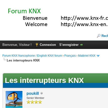
Rec
Bienvenue, Visiteur !
Connexion
S’enregistrer
Forum KNX francophone / English KNX forum
›
Français
›
Matériel KNX
Les interrupteurs KNX
te(s))
Les interrupteurs KNX
poukill
Senior Member