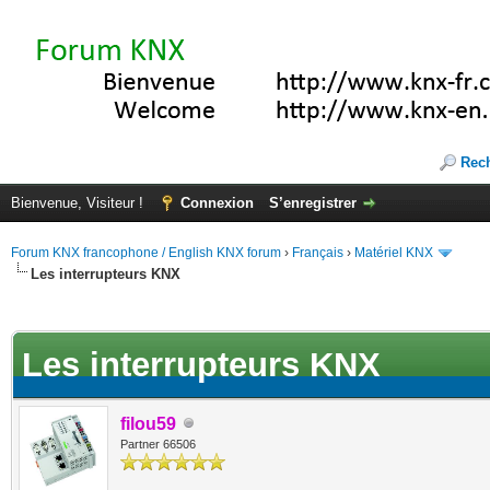
Rec
Bienvenue, Visiteur !
Connexion
S’enregistrer
Forum KNX francophone / English KNX forum
›
Français
›
Matériel KNX
Les interrupteurs KNX
te(s))
Les interrupteurs KNX
filou59
Partner 66506