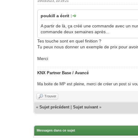
15/03/2023, 10:19:21
poukill a écrit :
A partir de là, ça créé une commande avec un numé
commande deux semaines après...
Tes touche sont en quel finition ?
Tu peux nous donner un exemple de prix pour avoir
Merci
KNX Partner Base / Avancé
Ma boite de MP est pleine, merci de créer un post si vou
Trouver
«
Sujet précédent
|
Sujet suivant
»
Messages dans ce sujet