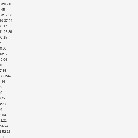
08:06:46
5:05
08:17:08
10:37:24
00:17
11:26:36
00:15
:46
10:03
:18:17
45:04
01
17:35
13:27:44
5:44
22
49
6:42
9:23
44
8:04
51:22
:54:24
1:52:16
51:10