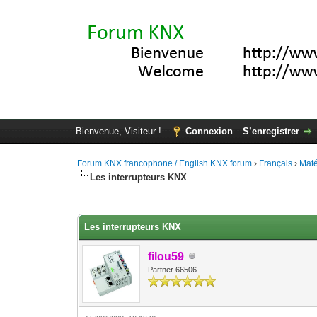
Bienvenue, Visiteur !
Connexion
S’enregistrer
Forum KNX francophone / English KNX forum
›
Français
›
Maté
Les interrupteurs KNX
Moyenne : 4.2 (5 vote(s))
1
2
3
4
5
Les interrupteurs KNX
filou59
Partner 66506