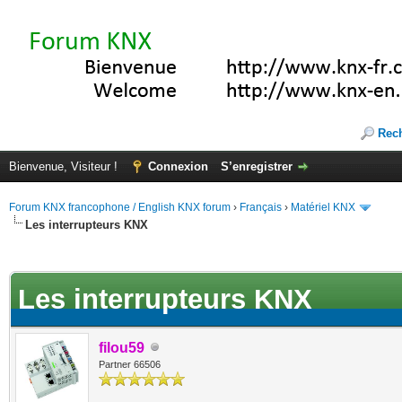
Rec
Bienvenue, Visiteur !
Connexion
S’enregistrer
Forum KNX francophone / English KNX forum
›
Français
›
Matériel KNX
Les interrupteurs KNX
te(s))
Les interrupteurs KNX
filou59
Partner 66506