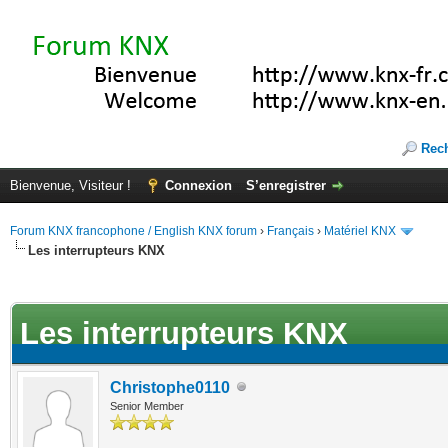
Rec
Bienvenue, Visiteur !
Connexion
S’enregistrer
Forum KNX francophone / English KNX forum
›
Français
›
Matériel KNX
Les interrupteurs KNX
te(s))
Les interrupteurs KNX
Christophe0110
Senior Member