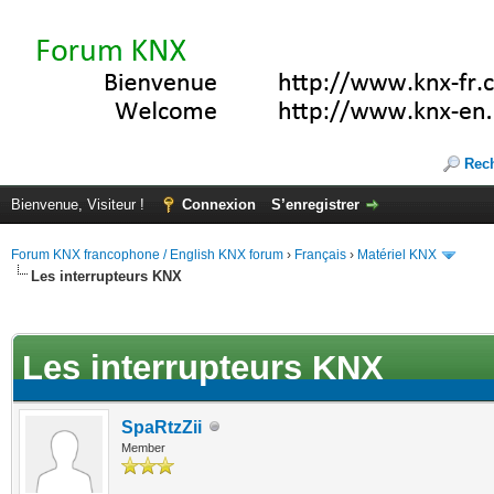
Rec
Bienvenue, Visiteur !
Connexion
S’enregistrer
Forum KNX francophone / English KNX forum
›
Français
›
Matériel KNX
Les interrupteurs KNX
te(s))
Les interrupteurs KNX
SpaRtzZii
Member