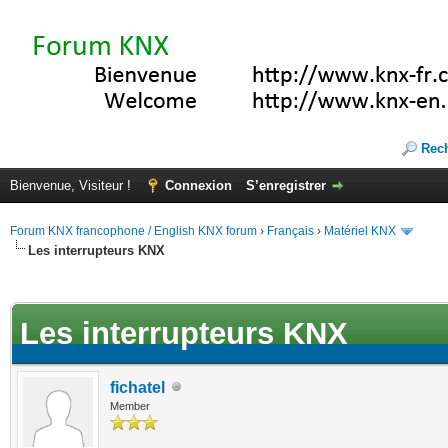
Rec
Bienvenue, Visiteur !
Connexion
S’enregistrer
Forum KNX francophone / English KNX forum
›
Français
›
Matériel KNX
Les interrupteurs KNX
te(s))
Les interrupteurs KNX
fichatel
Member