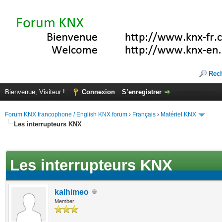
Rec
Bienvenue, Visiteur !
Connexion
S’enregistrer
Forum KNX francophone / English KNX forum
›
Français
›
Matériel KNX
Les interrupteurs KNX
te(s))
Les interrupteurs KNX
kalhimeo
Member