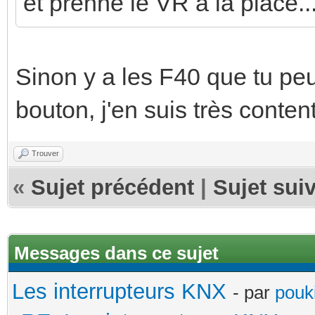
et prenne le VR à la place..
Sinon y a les F40 que tu peu
bouton, j'en suis très conten
Trouver
«
Sujet précédent
|
Sujet sui
Messages dans ce sujet
Les interrupteurs KNX
- par
pouki