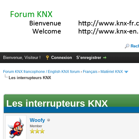
Rec
Bienvenue, Visiteur !
Connexion
S’enregistrer
Forum KNX francophone / English KNX forum
›
Français
›
Matériel KNX
Les interrupteurs KNX
te(s))
Les interrupteurs KNX
Woofy
Member