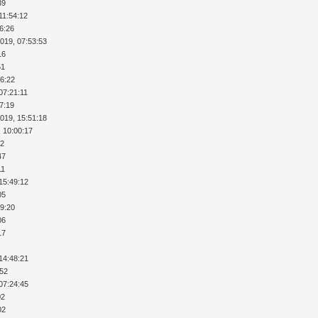
39
11:54:12
36:26
2019, 07:53:53
16
51
26:22
07:21:11
37:19
2019, 15:51:18
, 10:00:17
32
47
11
15:49:12
05
29:20
06
17
14:48:21
:52
07:24:45
02
02