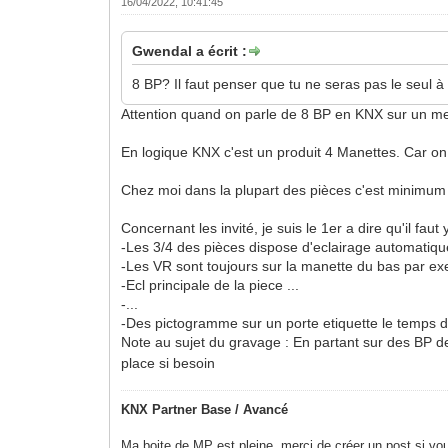
16/04/2022, 10:41:45
Gwendal a écrit :
8 BP? Il faut penser que tu ne seras pas le seul à u
Attention quand on parle de 8 BP en KNX sur un meme
En logique KNX c'est un produit 4 Manettes. Car on 
Chez moi dans la plupart des pièces c'est minimum 
Concernant les invité, je suis le 1er a dire qu'il f
-Les 3/4 des pièces dispose d'eclairage automatiqu
-Les VR sont toujours sur la manette du bas par e
-Ecl principale de la piece ...
-...
-Des pictogramme sur un porte etiquette le temps de
Note au sujet du gravage : En partant sur des BP 
place si besoin
KNX Partner Base / Avancé
Ma boite de MP est pleine, merci de créer un post si vou