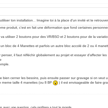
tiliser ton installation... Imagine toi à la place d'un invité et te retrouv
 produit, c'est en fait une déformation que fond certaines personnes "
va utiliser 2 boutons pour des VR/BSO et 2 boutons pour de la variatio
un bloc de 4 Manettes et parfois un autre bloc accolé de 2 ou 4 mane
aut y penser, il faut réfléchir globalement au projet et essayer d'affect
e
xemple.
 bien cerner les besoins, puis ensuite passer sur gravage si on veut un
de meme taille 4 manettes (ou 8 BP
) il est envisageable de faire gr
s avez une question, cela profitera a tout le monde.