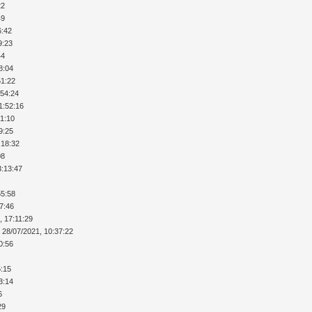
22
49
6:42
9:23
44
8:04
51:22
:54:24
1:52:16
51:10
9:25
:18:32
08
3:13:47
55:58
17:46
, 17:11:29
 28/07/2021, 10:37:22
0:56
5:15
3:14
6
29