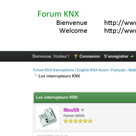
Bienvenue, Visiteur !
Connexion
S’enregistrer
Forum KNX francophone / English KNX forum
›
Français
›
Maté
Les interrupteurs KNX
Moyenne : 4.2 (5 vote(s))
1
2
3
4
5
Les interrupteurs KNX
filou59
Partner 66506