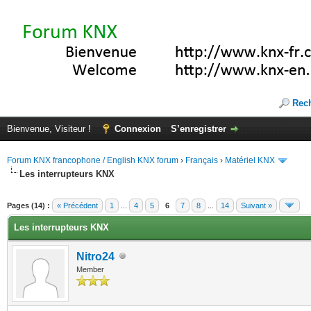
Rec
Bienvenue, Visiteur !
Connexion
S’enregistrer
Forum KNX francophone / English KNX forum
›
Français
›
Matériel KNX
Les interrupteurs KNX
te(s))
Pages (14) :
« Précédent
1
...
4
5
6
7
8
...
14
Suivant »
Les interrupteurs KNX
Nitro24
Member