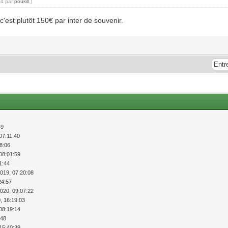
44 par
poukill
.)
c'est plutôt 150€ par inter de souvenir.
49
07:11:40
18:06
08:01:59
1:44
2019, 07:20:08
24:57
2020, 09:07:22
, 16:19:03
08:19:14
:48
15:40:39