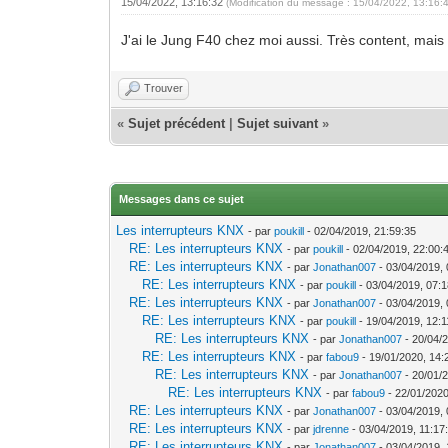
15/04/2022, 13:16:32
(Modification du message : 15/04/2022, 13:16:
J'ai le Jung F40 chez moi aussi. Très content, mais 
Trouver
«
Sujet précédent
|
Sujet suivant
»
Messages dans ce sujet
Les interrupteurs KNX
- par
poukill
- 02/04/2019, 21:59:35
RE: Les interrupteurs KNX
- par
poukill
- 02/04/2019, 22:00:
RE: Les interrupteurs KNX
- par
Jonathan007
- 03/04/2019, 
RE: Les interrupteurs KNX
- par
poukill
- 03/04/2019, 07:
RE: Les interrupteurs KNX
- par
Jonathan007
- 03/04/2019, 
RE: Les interrupteurs KNX
- par
poukill
- 19/04/2019, 12:1
RE: Les interrupteurs KNX
- par
Jonathan007
- 20/04/
RE: Les interrupteurs KNX
- par
fabou9
- 19/01/2020, 14:
RE: Les interrupteurs KNX
- par
Jonathan007
- 20/01/
RE: Les interrupteurs KNX
- par
fabou9
- 22/01/2020
RE: Les interrupteurs KNX
- par
Jonathan007
- 03/04/2019, 
RE: Les interrupteurs KNX
- par
jdrenne
- 03/04/2019, 11:17
RE: Les interrupteurs KNX
- par
Jonathan007
- 03/04/2019, 