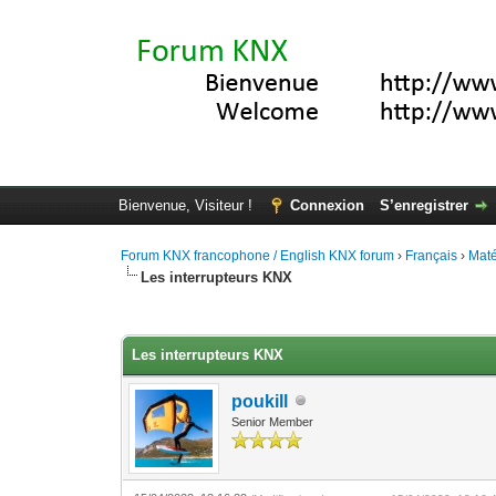
Bienvenue, Visiteur !
Connexion
S’enregistrer
Forum KNX francophone / English KNX forum
›
Français
›
Maté
Les interrupteurs KNX
Moyenne : 4.2 (5 vote(s))
1
2
3
4
5
Les interrupteurs KNX
poukill
Senior Member