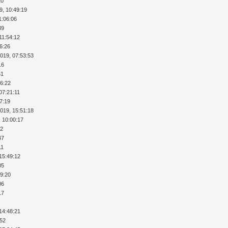
20
9, 10:49:19
1:06:06
39
11:54:12
36:26
2019, 07:53:53
16
51
26:22
07:21:11
37:19
2019, 15:51:18
, 10:00:17
32
47
11
15:49:12
05
29:20
06
17
14:48:21
:52