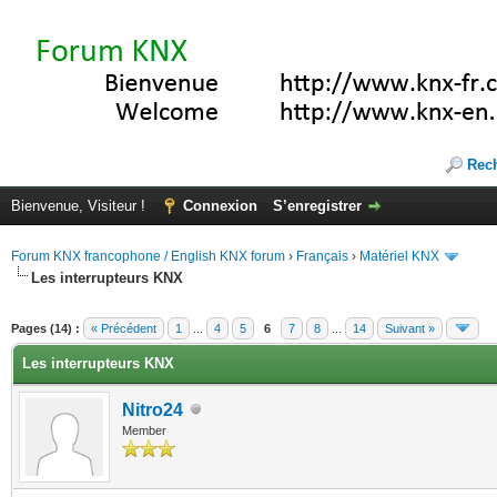
Rec
Bienvenue, Visiteur !
Connexion
S’enregistrer
Forum KNX francophone / English KNX forum
›
Français
›
Matériel KNX
Les interrupteurs KNX
te(s))
Pages (14) :
« Précédent
1
...
4
5
6
7
8
...
14
Suivant »
Les interrupteurs KNX
Nitro24
Member