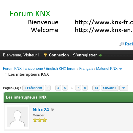
Rec
Bienvenue, Visiteur !
Connexion
S’enregistrer
Forum KNX francophone / English KNX forum
›
Français
›
Matériel KNX
Les interrupteurs KNX
te(s))
Pages (14) :
« Précédent
1
...
4
5
6
7
8
...
14
Suivant »
Les interrupteurs KNX
Nitro24
Member