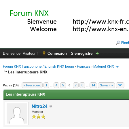
Rec
Bienvenue, Visiteur !
Connexion
S’enregistrer
Forum KNX francophone / English KNX forum
›
Français
›
Matériel KNX
Les interrupteurs KNX
te(s))
Pages (14) :
« Précédent
1
...
4
5
6
7
8
...
14
Suivant »
Les interrupteurs KNX
Nitro24
Member