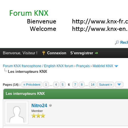
Rec
Bienvenue, Visiteur !
Connexion
S’enregistrer
Forum KNX francophone / English KNX forum
›
Français
›
Matériel KNX
Les interrupteurs KNX
te(s))
Pages (14) :
« Précédent
1
...
4
5
6
7
8
...
14
Suivant »
Les interrupteurs KNX
Nitro24
Member