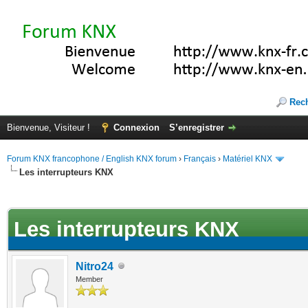
Rec
Bienvenue, Visiteur !
Connexion
S’enregistrer
Forum KNX francophone / English KNX forum
›
Français
›
Matériel KNX
Les interrupteurs KNX
te(s))
Les interrupteurs KNX
Nitro24
Member