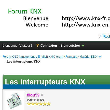
Rec
Bienvenue, Visiteur !
Connexion
S’enregistrer
Forum KNX francophone / English KNX forum
›
Français
›
Matériel KNX
Les interrupteurs KNX
te(s))
Les interrupteurs KNX
filou59
Partner 66506