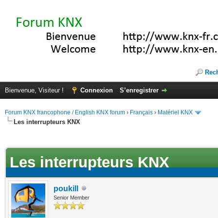
Rec
Bienvenue, Visiteur !
Connexion
S’enregistrer
Forum KNX francophone / English KNX forum
›
Français
›
Matériel KNX
Les interrupteurs KNX
te(s))
Les interrupteurs KNX
poukill
Senior Member