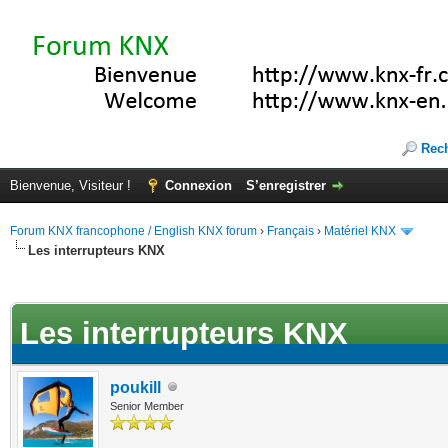
Rec
Bienvenue, Visiteur !
Connexion
S’enregistrer
Forum KNX francophone / English KNX forum
›
Français
›
Matériel KNX
Les interrupteurs KNX
te(s))
Les interrupteurs KNX
poukill
Senior Member