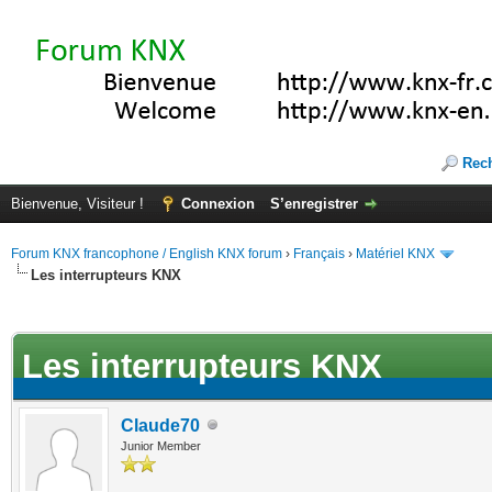
Rec
Bienvenue, Visiteur !
Connexion
S’enregistrer
Forum KNX francophone / English KNX forum
›
Français
›
Matériel KNX
Les interrupteurs KNX
te(s))
Les interrupteurs KNX
Claude70
Junior Member