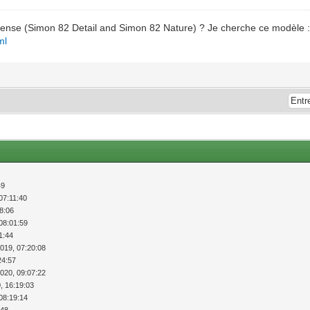
 Sense (Simon 82 Detail and Simon 82 Nature) ? Je cherche ce modèle 
ml
49
07:11:40
18:06
08:01:59
1:44
2019, 07:20:08
24:57
2020, 09:07:22
, 16:19:03
08:19:14
:48