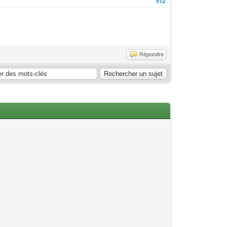
#72
:
Répondre