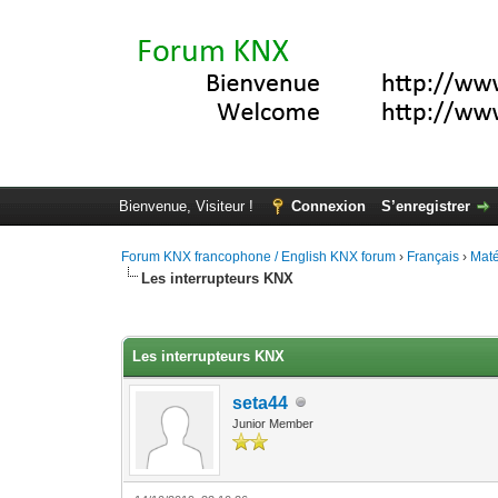
Bienvenue, Visiteur !
Connexion
S’enregistrer
Forum KNX francophone / English KNX forum
›
Français
›
Maté
Les interrupteurs KNX
Moyenne : 4.2 (5 vote(s))
1
2
3
4
5
Les interrupteurs KNX
seta44
Junior Member