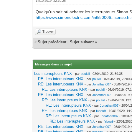
14/10/2019, 22:10:26
Quelqu'un sait où acheter les interrupteurs Simon
https://www.simonelectric.com/intl/80006...sense.ht
Trouver
«
Sujet précédent
|
Sujet suivant
»
Messages dans ce sujet
Les interrupteurs KNX
- par
poukill
- 02/04/2019, 21:59:35
RE: Les interrupteurs KNX
- par
poukill
- 02/04/2019, 22:00:
RE: Les interrupteurs KNX
- par
Jonathan007
- 03/04/2019, 
RE: Les interrupteurs KNX
- par
poukill
- 03/04/2019, 07:
RE: Les interrupteurs KNX
- par
Jonathan007
- 03/04/2019, 
RE: Les interrupteurs KNX
- par
poukill
- 19/04/2019, 12:1
RE: Les interrupteurs KNX
- par
Jonathan007
- 20/04/
RE: Les interrupteurs KNX
- par
fabou9
- 19/01/2020, 14:
RE: Les interrupteurs KNX
- par
Jonathan007
- 20/01/
RE: Les interrupteurs KNX
- par
fabou9
- 22/01/2020
RE: Les interrupteurs KNX
- par
Jonathan007
- 03/04/2019, 
RE: Les interrupteurs KNX
- par
jdrenne
- 03/04/2019, 11:17