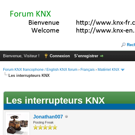
Rec
Bienvenue, Visiteur !
Connexion
S’enregistrer
Forum KNX francophone / English KNX forum
›
Français
›
Matériel KNX
Les interrupteurs KNX
te(s))
Les interrupteurs KNX
Jonathan007
Posting Freak