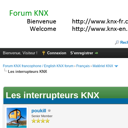
Rec
Bienvenue, Visiteur !
Connexion
S’enregistrer
Forum KNX francophone / English KNX forum
›
Français
›
Matériel KNX
Les interrupteurs KNX
te(s))
Les interrupteurs KNX
poukill
Senior Member