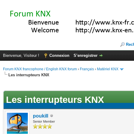
Rec
Bienvenue, Visiteur !
Connexion
S’enregistrer
Forum KNX francophone / English KNX forum
›
Français
›
Matériel KNX
Les interrupteurs KNX
te(s))
Les interrupteurs KNX
poukill
Senior Member