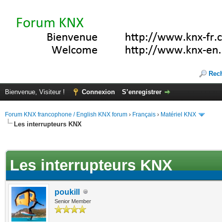
Rec
Bienvenue, Visiteur !
Connexion
S’enregistrer
Forum KNX francophone / English KNX forum
›
Français
›
Matériel KNX
Les interrupteurs KNX
te(s))
Les interrupteurs KNX
poukill
Senior Member