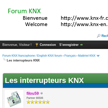
Rec
Bienvenue, Visiteur !
Connexion
S’enregistrer
Forum KNX francophone / English KNX forum
›
Français
›
Matériel KNX
Les interrupteurs KNX
te(s))
Les interrupteurs KNX
filou59
Partner 66506