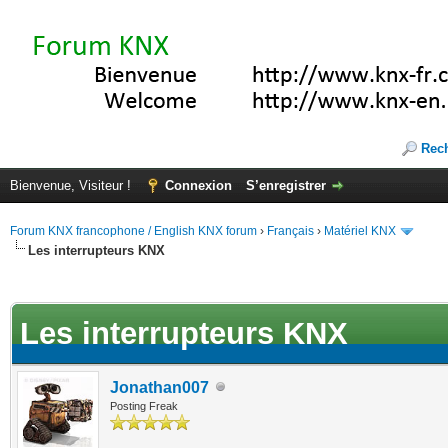
Rec
Bienvenue, Visiteur !
Connexion
S’enregistrer
Forum KNX francophone / English KNX forum
›
Français
›
Matériel KNX
Les interrupteurs KNX
te(s))
Les interrupteurs KNX
Jonathan007
Posting Freak