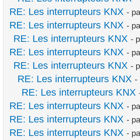
RE: Les interrupteurs KNX
- p
RE: Les interrupteurs KNX
- p
RE: Les interrupteurs KNX
- 
RE: Les interrupteurs KNX
- p
RE: Les interrupteurs KNX
- 
RE: Les interrupteurs KNX
-
RE: Les interrupteurs KNX
RE: Les interrupteurs KNX
- p
RE: Les interrupteurs KNX
- p
RE: Les interrupteurs KNX
- p