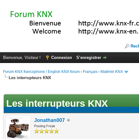
Rec
Bienvenue, Visiteur !
Connexion
S’enregistrer
Forum KNX francophone / English KNX forum
›
Français
›
Matériel KNX
Les interrupteurs KNX
te(s))
Les interrupteurs KNX
Jonathan007
Posting Freak