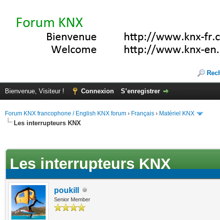
Rec
Bienvenue, Visiteur !
Connexion
S’enregistrer
Forum KNX francophone / English KNX forum
›
Français
›
Matériel KNX
Les interrupteurs KNX
te(s))
Les interrupteurs KNX
poukill
Senior Member