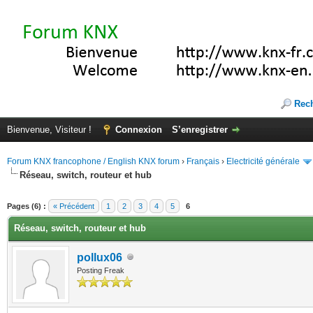
Rec
Bienvenue, Visiteur !
Connexion
S’enregistrer
Forum KNX francophone / English KNX forum
›
Français
›
Electricité générale
Réseau, switch, routeur et hub
(s))
Pages (6) :
« Précédent
1
2
3
4
5
6
Réseau, switch, routeur et hub
pollux06
Posting Freak