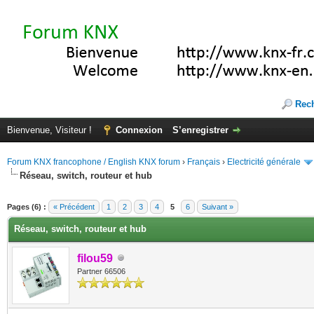
Rec
Bienvenue, Visiteur !
Connexion
S’enregistrer
Forum KNX francophone / English KNX forum
›
Français
›
Electricité générale
Réseau, switch, routeur et hub
(s))
Pages (6) :
« Précédent
1
2
3
4
5
6
Suivant »
Réseau, switch, routeur et hub
filou59
Partner 66506