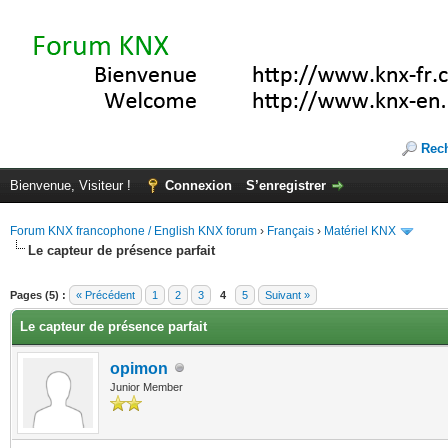
Rec
Bienvenue, Visiteur !
Connexion
S’enregistrer
Forum KNX francophone / English KNX forum
›
Français
›
Matériel KNX
Le capteur de présence parfait
(s))
Pages (5) :
« Précédent
1
2
3
4
5
Suivant »
Le capteur de présence parfait
opimon
Junior Member