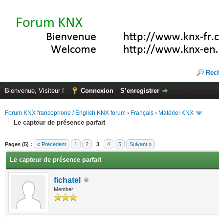
Rec
Bienvenue, Visiteur !
Connexion
S’enregistrer
Forum KNX francophone / English KNX forum
›
Français
›
Matériel KNX
Le capteur de présence parfait
(s))
Pages (5) :
« Précédent
1
2
3
4
5
Suivant »
Le capteur de présence parfait
fichatel
Member