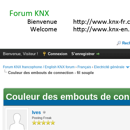
Rec
Bienvenue, Visiteur !
Connexion
S’enregistrer
Forum KNX francophone / English KNX forum
›
Français
›
Electricité générale
Couleur des embouts de connection - fil souple
(s))
Couleur des embouts de conne
Ives
Posting Freak