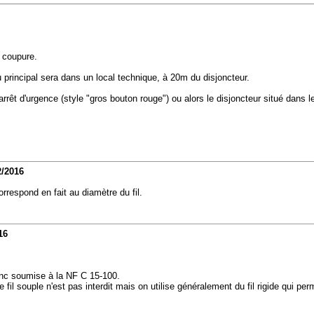
e coupure.
principal sera dans un local technique, à 20m du disjoncteur.
arrêt d'urgence (style "gros bouton rouge") ou alors le disjoncteur situé dans le
2/2016
orrespond en fait au diamètre du fil.
16
onc soumise à la NF C 15-100.
; le fil souple n'est pas interdit mais on utilise généralement du fil rigide qu