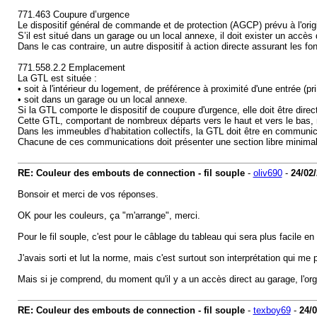
771.463 Coupure d’urgence
Le dispositif général de commande et de protection (AGCP) prévu à l'origine
S’il est situé dans un garage ou un local annexe, il doit exister un accès 
Dans le cas contraire, un autre dispositif à action directe assurant les f
771.558.2.2 Emplacement
La GTL est située :
• soit à l'intérieur du logement, de préférence à proximité d'une entrée (pr
• soit dans un garage ou un local annexe.
Si la GTL comporte le dispositif de coupure d'urgence, elle doit être dire
Cette GTL, comportant de nombreux départs vers le haut et vers le bas, n
Dans les immeubles d’habitation collectifs, la GTL doit être en commun
Chacune de ces communications doit présenter une section libre minimal
RE: Couleur des embouts de connection - fil souple
-
oliv690
-
24/02
Bonsoir et merci de vos réponses.
OK pour les couleurs, ça "m'arrange", merci.
Pour le fil souple, c'est pour le câblage du tableau qui sera plus facile en
J'avais sorti et lut la norme, mais c'est surtout son interprétation qui me
Mais si je comprend, du moment qu'il y a un accès direct au garage, l'or
RE: Couleur des embouts de connection - fil souple
-
texboy69
-
24/