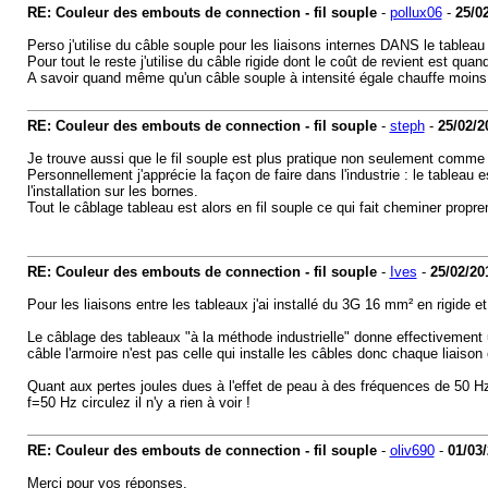
RE: Couleur des embouts de connection - fil souple
-
pollux06
-
25/0
Perso j'utilise du câble souple pour les liaisons internes DANS le tableau
Pour tout le reste j'utilise du câble rigide dont le coût de revient est qu
A savoir quand même qu'un câble souple à intensité égale chauffe moins qu'
RE: Couleur des embouts de connection - fil souple
-
steph
-
25/02/2
Je trouve aussi que le fil souple est plus pratique non seulement comme l'
Personnellement j'apprécie la façon de faire dans l'industrie : le tableau 
l'installation sur les bornes.
Tout le câblage tableau est alors en fil souple ce qui fait cheminer propre
RE: Couleur des embouts de connection - fil souple
-
Ives
-
25/02/20
Pour les liaisons entre les tableaux j'ai installé du 3G 16 mm² en rigide e
Le câblage des tableaux "à la méthode industrielle" donne effectivement un 
câble l'armoire n'est pas celle qui installe les câbles donc chaque liaison
Quant aux pertes joules dues à l'effet de peau à des fréquences de 50 Hz
f=50 Hz circulez il n'y a rien à voir !
RE: Couleur des embouts de connection - fil souple
-
oliv690
-
01/03
Merci pour vos réponses.