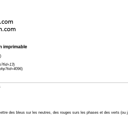
n imprimable
)
p?fid=13
)
php?tid=4096
)
6
mettre des bleus sur les neutres, des rouges surs les phases et des verts (ou 