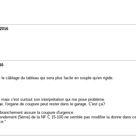
/2016
16
r le câblage du tableau qui sera plus facile en souple qu'en rigide.
e, mais c'est surtout son interprétation qui me pose problème.
e, l'organe de coupure peut rester dans le garage. C'est ça?
de branchement assure la coupure d'urgence.
 amendement (5ème) de la NF C 15-100 ne semble pas modifier la donne dans c
ce."