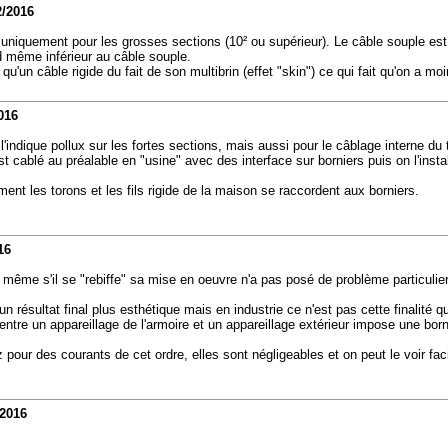
2/2016
 uniquement pour les grosses sections (10² ou supérieur). Le câble souple est p
and même inférieur au câble souple.
un câble rigide du fait de son multibrin (effet "skin") ce qui fait qu'on a moi
016
indique pollux sur les fortes sections, mais aussi pour le câblage interne du 
est cablé au préalable en "usine" avec des interface sur borniers puis on l'insta
ment les torons et les fils rigide de la maison se raccordent aux borniers.
16
t même s'il se "rebiffe" sa mise en oeuvre n'a pas posé de problème particulier
résultat final plus esthétique mais en industrie ce n'est pas cette finalité qu
 entre un appareillage de l'armoire et un appareillage extérieur impose une bor
 pour des courants de cet ordre, elles sont négligeables et on peut le voir f
/2016