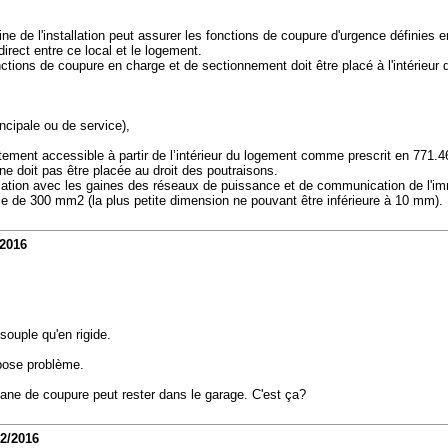
 de l'installation peut assurer les fonctions de coupure d'urgence définies en 4
direct entre ce local et le logement.
onctions de coupure en charge et de sectionnement doit être placé à l'intérieur 
incipale ou de service),
ctement accessible à partir de l’intérieur du logement comme prescrit en 771.4
e doit pas être placée au droit des poutraisons.
ication avec les gaines des réseaux de puissance et de communication de l'i
e de 300 mm2 (la plus petite dimension ne pouvant être inférieure à 10 mm).
/2016
 souple qu'en rigide.
 pose problème.
gane de coupure peut rester dans le garage. C'est ça?
02/2016