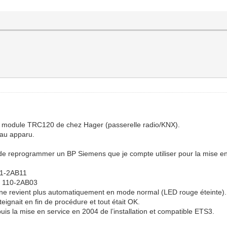
n du module TRC120 de chez Hager (passerelle radio/KNX).
eau apparu.
é de reprogrammer un BP Siemens que je compte utiliser pour la mise e
41-2AB11
1 110-2AB03
nt ne revient plus automatiquement en mode normal (LED rouge éteinte).
teignait en fin de procédure et tout était OK.
depuis la mise en service en 2004 de l’installation et compatible ETS3.