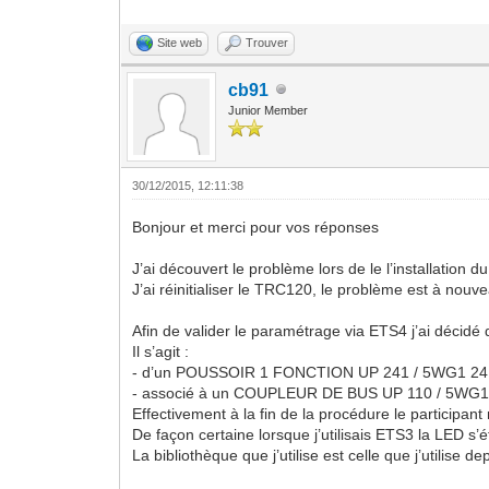
Site web
Trouver
cb91
Junior Member
30/12/2015, 12:11:38
Bonjour et merci pour vos réponses
J’ai découvert le problème lors de le l’installatio
J’ai réinitialiser le TRC120, le problème est à nouv
Afin de valider le paramétrage via ETS4 j’ai décid
Il s’agit :
- d’un POUSSOIR 1 FONCTION UP 241 / 5WG1 2
- associé à un COUPLEUR DE BUS UP 110 / 5WG
Effectivement à la fin de la procédure le participa
De façon certaine lorsque j’utilisais ETS3 la LED s’é
La bibliothèque que j’utilise est celle que j’utilise 