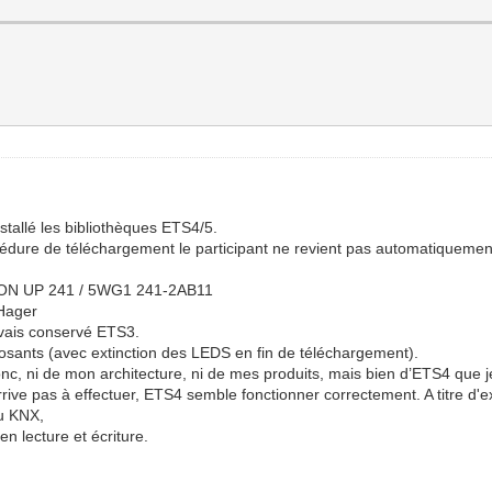
nstallé les bibliothèques ETS4/5.
océdure de téléchargement le participant ne revient pas automatiquemen
ION UP 241 / 5WG1 241-2AB11
 Hager
avais conservé ETS3.
sants (avec extinction des LEDS en fin de téléchargement).
c, ni de mon architecture, ni de mes produits, mais bien d’ETS4 que je
rive pas à effectuer, ETS4 semble fonctionner correctement. A titre d'
u KNX,
en lecture et écriture.