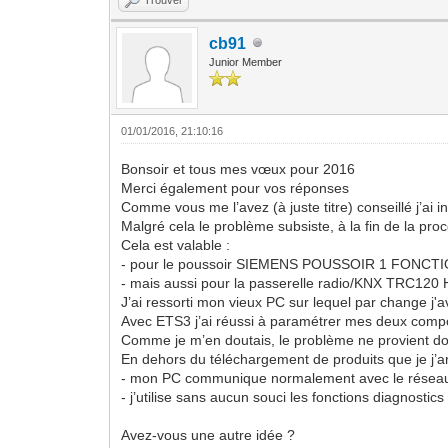
cb91
Junior Member
01/01/2016, 21:10:16
Bonsoir et tous mes vœux pour 2016
Merci également pour vos réponses
Comme vous me l’avez (à juste titre) conseillé j’ai i
Malgré cela le problème subsiste, à la fin de la pr
Cela est valable :
- pour le poussoir SIEMENS POUSSOIR 1 FONCT
- mais aussi pour la passerelle radio/KNX TRC120
J’ai ressorti mon vieux PC sur lequel par change j'
Avec ETS3 j’ai réussi à paramétrer mes deux compo
Comme je m’en doutais, le problème ne provient don
En dehors du téléchargement de produits que je j’ar
- mon PC communique normalement avec le résea
- j’utilise sans aucun souci les fonctions diagnostics 
Avez-vous une autre idée ?