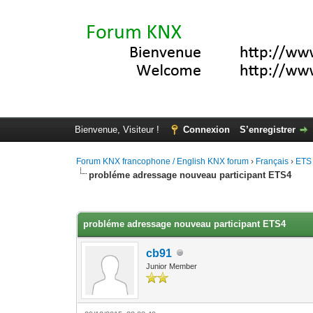
Bienvenue, Visiteur !
Connexion
S’enregistrer
Forum KNX francophone / English KNX forum
›
Français
›
ETS
probléme adressage nouveau participant ETS4
Moyenne : 3 (1 vote(s))
1
2
3
4
5
probléme adressage nouveau participant ETS4
cb91
Junior Member