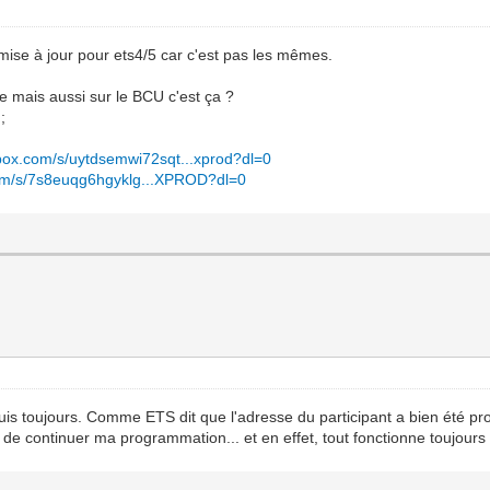
mise à jour pour ets4/5 car c'est pas les mêmes.
le mais aussi sur le BCU c'est ça ?
;
box.com/s/uytdsemwi72sqt...xprod?dl=0
om/s/7s8euqg6hgyklg...XPROD?dl=0
puis toujours. Comme ETS dit que l'adresse du participant a bien été pro
t de continuer ma programmation... et en effet, tout fonctionne toujours