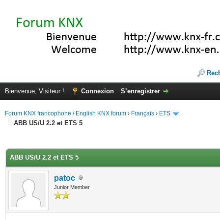
Rec
Bienvenue, Visiteur !
Connexion
S’enregistrer
Forum KNX francophone / English KNX forum
›
Français
›
ETS
ABB US/U 2.2 et ETS 5
(s))
ABB US/U 2.2 et ETS 5
patoc
Junior Member