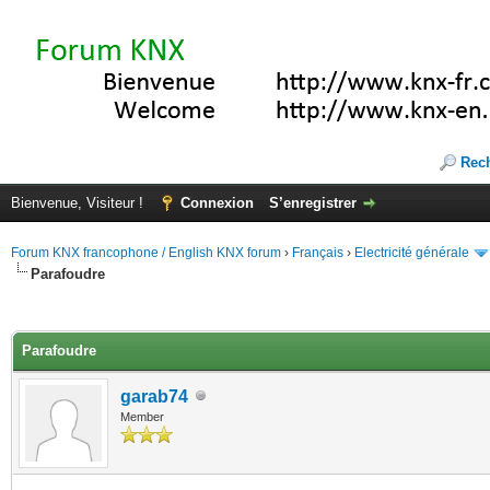
Rec
Bienvenue, Visiteur !
Connexion
S’enregistrer
Forum KNX francophone / English KNX forum
›
Français
›
Electricité générale
Parafoudre
(s))
Parafoudre
garab74
Member