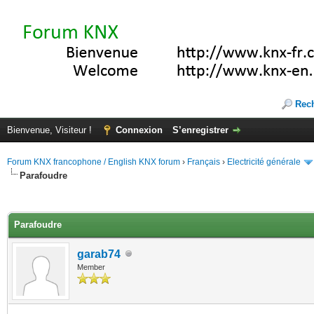
Rec
Bienvenue, Visiteur !
Connexion
S’enregistrer
Forum KNX francophone / English KNX forum
›
Français
›
Electricité générale
Parafoudre
(s))
Parafoudre
garab74
Member