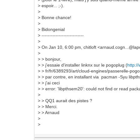
> espoir... ;-).
>
> Bonne chance!
>
> Bidongenial
> ---------------------------
>
> On Jan 10, 6:00 pm, chitloft <arnaud.cogn...@lap
>
> > bonjour,
> > j'essaie d'installer linknx sur le pogoplug (
http:/
> > fr/fr/6389293/art/cloud-engines/passerelle-pogo
> > par contre, en installant via pacman -Syu libp
> > j'ai ceci
> > error: 'libpthsem20': could not find or read pac
>
> > QQ1 aurait des pistes ?
> > Merci.
> > Arnaud
>
>