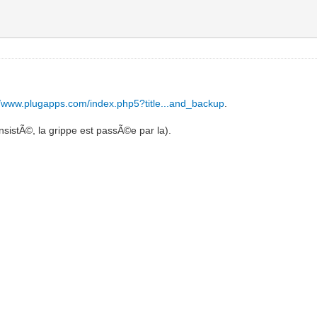
//www.plugapps.com/index.php5?title...and_backup
.
nsistÃ©, la grippe est passÃ©e par la).