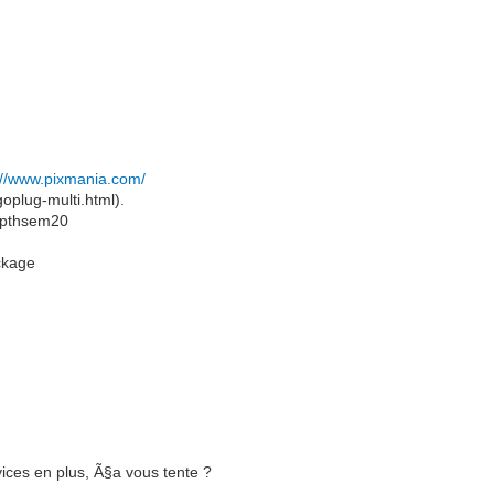
://www.pixmania.com/
goplug-multi.html).
ibpthsem20
ackage
vices en plus, Ã§a vous tente ?