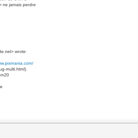
-> ne jamais perdre
te.net> wrote:
www.pixmania.com/
ug-multi.html).
sem20
ge