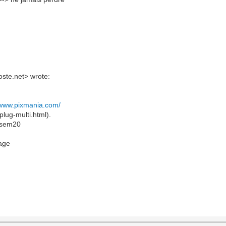
oste.net> wrote:
/www.pixmania.com/
plug-multi.html).
thsem20
kage