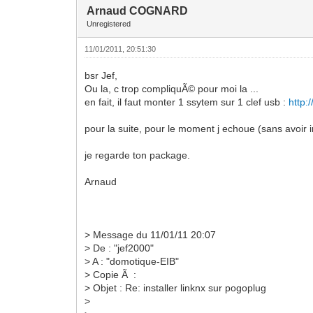
Arnaud COGNARD
Unregistered
11/01/2011, 20:51:30
bsr Jef,
Ou la, c trop compliquÃ© pour moi la ...
en fait, il faut monter 1 ssytem sur 1 clef usb :
http:
pour la suite, pour le moment j echoue (sans avoir i
je regarde ton package.
Arnaud
> Message du 11/01/11 20:07
> De : "jef2000"
> A : "domotique-EIB"
> Copie Ã :
> Objet : Re: installer linknx sur pogoplug
>