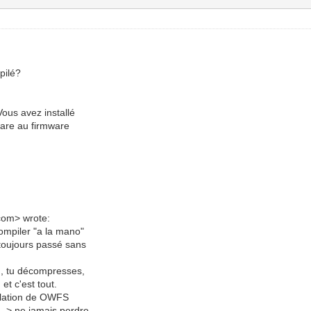
pilé?
Vous avez installé
ware au firmware
com> wrote:
ompiler "a la mano"
 toujours passé sans
d), tu décompresses,
 et c'est tout.
tallation de OWFS
 --> ne jamais perdre