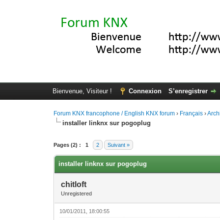
Bienvenue, Visiteur !
Connexion
S’enregistrer
Forum KNX francophone / English KNX forum
›
Français
›
Arch
installer linknx sur pogoplug
Moyenne : 0 (0 vote(s))
1
2
3
4
5
Pages (2) :
1
2
Suivant »
installer linknx sur pogoplug
chitloft
Unregistered
10/01/2011, 18:00:55