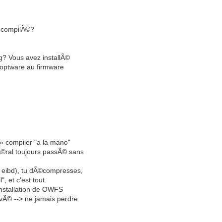
i compilÃ©?
ug? Vous avez installÃ©
p optware au firmware
» compiler "a la mano"
Ã©ral toujours passÃ© sans
e eibd), tu dÃ©compresses,
", et c'est tout.
'installation de OWFS
ivÃ© --> ne jamais perdre