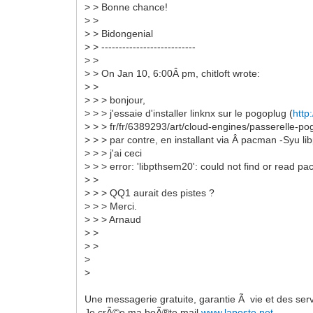
> > Bonne chance!
> >
> > Bidongenial
> > ---------------------------
> >
> > On Jan 10, 6:00Â pm, chitloft wrote:
> >
> > > bonjour,
> > > j'essaie d'installer linknx sur le pogoplug (
http
> > > fr/fr/6389293/art/cloud-engines/passerelle-po
> > > par contre, en installant via Â pacman -Syu l
> > > j'ai ceci
> > > error: 'libpthsem20': could not find or read p
> >
> > > QQ1 aurait des pistes ?
> > > Merci.
> > > Arnaud
> >
> >
>
>
Une messagerie gratuite, garantie Ã vie et des ser
Je crÃ©e ma boÃ®te mail
www.laposte.net