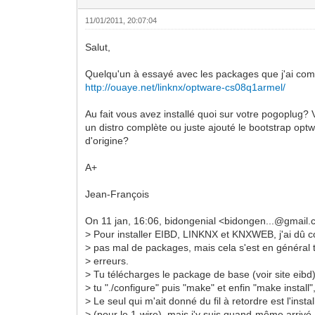
11/01/2011, 20:07:04
Salut,
Quelqu'un à essayé avec les packages que j'ai com
http://ouaye.net/linknx/optware-cs08q1armel/
Au fait vous avez installé quoi sur votre pogoplug? 
un distro complète ou juste ajouté le bootstrap opt
d'origine?
A+
Jean-François
On 11 jan, 16:06, bidongenial <bidongen...@gmail.
> Pour installer EIBD, LINKNX et KNXWEB, j'ai dû c
> pas mal de packages, mais cela s'est en général
> erreurs.
> Tu télécharges le package de base (voir site eib
> tu "./configure" puis "make" et enfin "make install",
> Le seul qui m'ait donné du fil à retordre est l'ins
> (pour le 1-wire), mais j'y suis quand-même arrivé