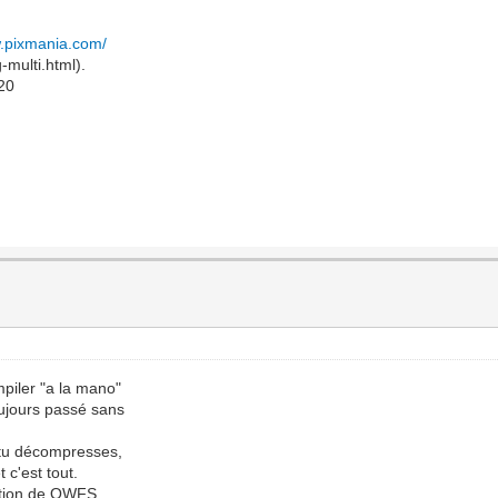
w.pixmania.com/
-multi.html).
m20
piler "a la mano"
oujours passé sans
, tu décompresses,
t c'est tout.
llation de OWFS