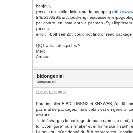
bonjour,
j'essaie d'installer linknx sur le pogoplug (
http://ww
fr/fr/6389293/art/cloud-engines/passerelle-pogoplug
par contre, en installant via pacman -Syu libpthse
j'ai ceci
error: 'libpthsem20': could not find or read package
QQ1 aurait des pistes ?
Merci.
Arnaud
bidongenial
Unregistered
11/01/2011, 16:06:00
Pour installer EIBD, LINKNX et KNXWEB, j'ai dû com
pas mal de packages, mais cela s'est en général t
erreurs.
Tu télécharges le package de base (voir site eibd)
tu "./configure" puis "make" et enfin "make install", e
Le seul qui m'ait donné du fil à retordre est l'insta