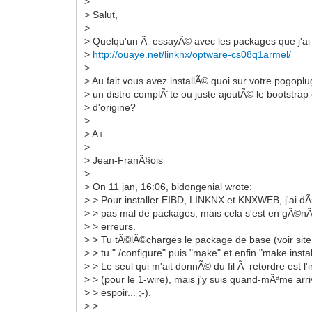
>
> Salut,
>
> Quelqu'un Ã essayÃ© avec les packages que j'a
>
http://ouaye.net/linknx/optware-cs08q1armel/
>
> Au fait vous avez installÃ© quoi sur votre pogopl
> un distro complÃ¨te ou juste ajoutÃ© le bootstra
> d'origine?
>
> A+
>
> Jean-FranÃ§ois
>
> On 11 jan, 16:06, bidongenial wrote:
> > Pour installer EIBD, LINKNX et KNXWEB, j'ai dÃ
> > pas mal de packages, mais cela s'est en gÃ©n
> > erreurs.
> > Tu tÃ©lÃ©charges le package de base (voir sit
> > tu "./configure" puis "make" et enfin "make install
> > Le seul qui m'ait donnÃ© du fil Ã retordre est l
> > (pour le 1-wire), mais j'y suis quand-mÃªme arr
> > espoir... ;-).
> >