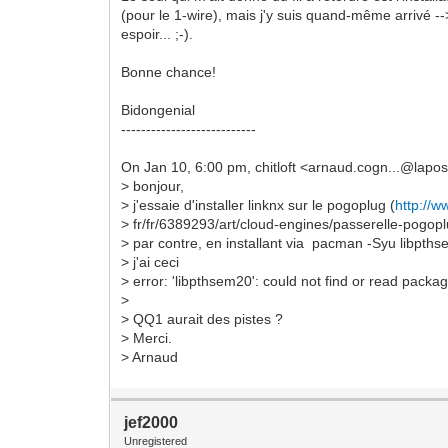
(pour le 1-wire), mais j'y suis quand-même arrivé -
espoir... ;-).
Bonne chance!
Bidongenial
---------------------------
On Jan 10, 6:00 pm, chitloft <arnaud.cogn...@lapos
> bonjour,
> j'essaie d'installer linknx sur le pogoplug (
http://
> fr/fr/6389293/art/cloud-engines/passerelle-pogopl
> par contre, en installant via pacman -Syu libpth
> j'ai ceci
> error: 'libpthsem20': could not find or read packa
>
> QQ1 aurait des pistes ?
> Merci.
> Arnaud
jef2000
Unregistered