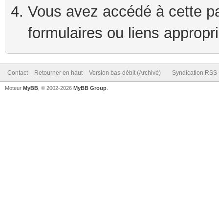
Vous avez accédé à cette pag
formulaires ou liens appropr
Contact
Retourner en haut
Version bas-débit (Archivé)
Syndication RSS
Moteur
MyBB
, © 2002-2026
MyBB Group
.