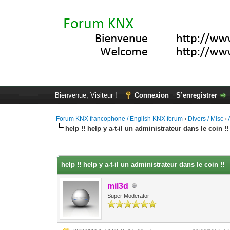
Bienvenue, Visiteur !
Connexion
S’enregistrer
Forum KNX francophone / English KNX forum
›
Divers / Misc
›
help !! help y a-t-il un administrateur dans le coin !!
Moyenne : 0 (0 vote(s))
1
2
3
4
5
help !! help y a-t-il un administrateur dans le coin !!
mil3d
Super Moderator