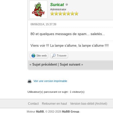
Suricat
Administrator
08/06/2014, 15:37:39
80 et quelques messages de spam... saletés...
Viens voir !!! La lampe s'allume, la lampe s'allume !!!!
Site web
Trouver
«
Sujet précédent
|
Sujet suivant
»
Voir une version imprimable
Utilisateur(s) parcourant ce sujet : 1 visiteur(s)
Contact
Retourner en haut
Version bas-débit (Archivé)
Moteur
MyBB
, © 2002-2026
MyBB Group
.