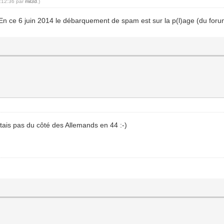
4:12:36 par
mil3d
.)
! En ce 6 juin 2014 le débarquement de spam est sur la p(l)age (du foru
ais pas du côté des Allemands en 44 :-)