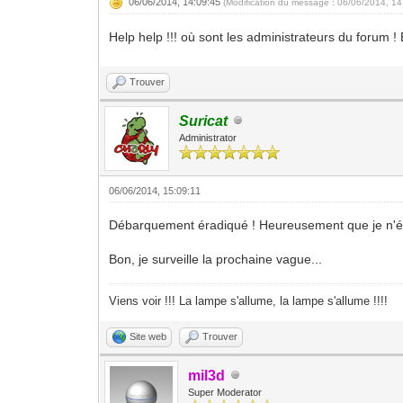
06/06/2014, 14:09:45
(Modification du message : 06/06/2014, 1
Help help !!! où sont les administrateurs du forum 
Trouver
Suricat
Administrator
06/06/2014, 15:09:11
Débarquement éradiqué ! Heureusement que je n'ét
Bon, je surveille la prochaine vague...
Viens voir !!! La lampe s'allume, la lampe s'allume !!!!
Site web
Trouver
mil3d
Super Moderator