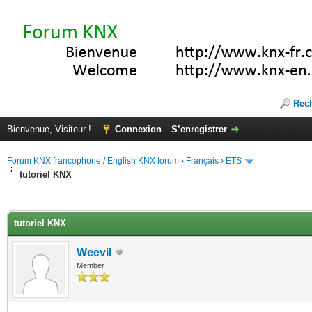
Rec
Bienvenue, Visiteur !
Connexion
S’enregistrer
Forum KNX francophone / English KNX forum
›
Français
›
ETS
tutoriel KNX
(s))
tutoriel KNX
Weevil
Member