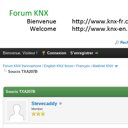
Rec
Bienvenue, Visiteur !
Connexion
S’enregistrer
Forum KNX francophone / English KNX forum
›
Français
›
Matériel KNX
Soucis TXA207B
(s))
Soucis TXA207B
Stevecaddy
Member