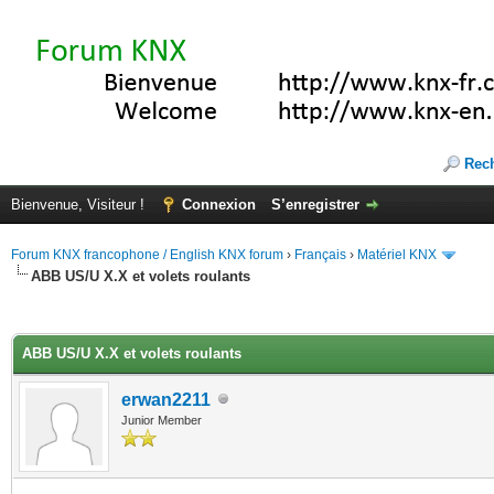
Rec
Bienvenue, Visiteur !
Connexion
S’enregistrer
Forum KNX francophone / English KNX forum
›
Français
›
Matériel KNX
ABB US/U X.X et volets roulants
(s))
ABB US/U X.X et volets roulants
erwan2211
Junior Member