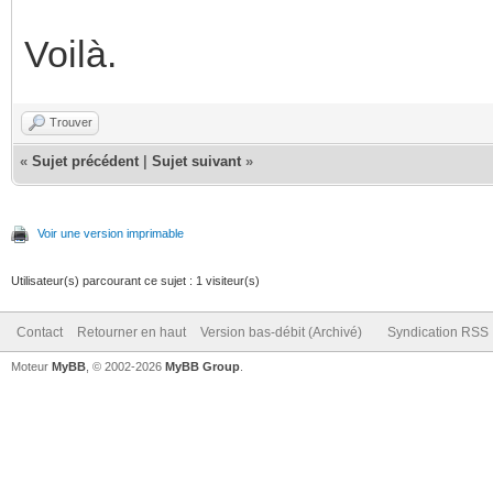
Voilà.
Trouver
«
Sujet précédent
|
Sujet suivant
»
Voir une version imprimable
Utilisateur(s) parcourant ce sujet : 1 visiteur(s)
Contact
Retourner en haut
Version bas-débit (Archivé)
Syndication RSS
Moteur
MyBB
, © 2002-2026
MyBB Group
.