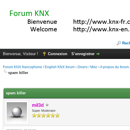
Rec
Bienvenue, Visiteur !
Connexion
S’enregistrer
Forum KNX francophone / English KNX forum
›
Divers / Misc
›
A propos du forum /
spam killer
(s))
spam killer
mil3d
Super Moderator