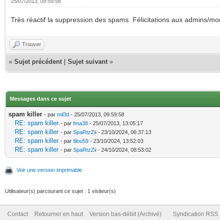
25/07/2013, 09:59:58
Très réactif la suppression des spams. Félicitations aux admins/m
Trouver
«
Sujet précédent
|
Sujet suivant
»
Messages dans ce sujet
spam killer
- par
mil3d
- 25/07/2013, 09:59:58
RE: spam killer
- par
fma38
- 25/07/2013, 13:05:17
RE: spam killer
- par
SpaRtzZii
- 23/10/2024, 06:37:13
RE: spam killer
- par
filou59
- 23/10/2024, 13:52:03
RE: spam killer
- par
SpaRtzZii
- 24/10/2024, 08:53:02
Voir une version imprimable
Utilisateur(s) parcourant ce sujet : 1 visiteur(s)
Contact
Retourner en haut
Version bas-débit (Archivé)
Syndication RSS