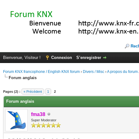
Rec
Bienvenue, Visiteur !
Connexion
S’enregistrer
Forum KNX francophone / English KNX forum
›
Divers / Misc
›
A propos du forum /
Forum anglais
(s))
Pages (2) :
« Précédent
1
2
Forum anglais
fma38
Super Moderator