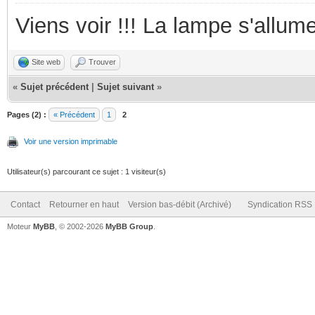
Viens voir !!! La lampe s'allume
Site web
Trouver
«
Sujet précédent
|
Sujet suivant
»
Pages (2) :
« Précédent
1
2
Voir une version imprimable
Utilisateur(s) parcourant ce sujet : 1 visiteur(s)
Contact
Retourner en haut
Version bas-débit (Archivé)
Syndication RSS
Moteur
MyBB
, © 2002-2026
MyBB Group
.